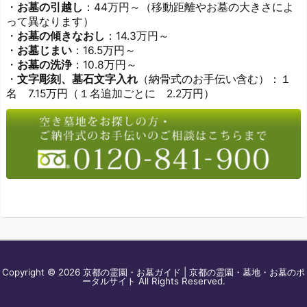
・
お墓の引越し
：44万円～（移動距離やお墓の大きさによ
って異なります）
・
お墓の傾きなおし
：14.3万円～
・
お墓じまい
：16.5万円～
・
お墓の洗浄
：10.8万円～
・
文字彫刻、墓石文字入れ
（納骨式のお手伝い含む）：１
名 7.15万円（１名追加ごとに 2.2万円）
Copyright ©
2026
京都の霊園・お墓ガイド | 京都の霊園・墓地・お墓のポ
ータルサイト
All Rights Reserved.