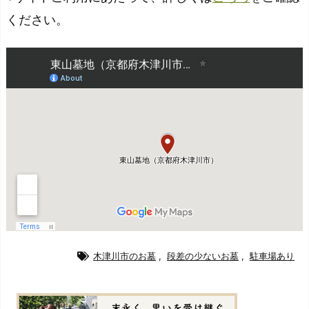
ください。
木津川市のお墓
,
段差の少ないお墓
,
駐車場あり