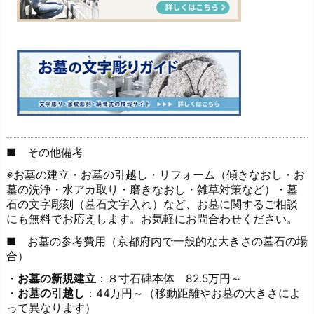
■ その他備考
※お墓の建立・お墓の引越し・リフォーム（傾きなおし・お
墓の洗浄・水アカ取り・磨きなおし・雑草対策など）・墓
石の文字彫刻（墓石文字入れ）など、お墓に関するご相談
にも無料でお応えします。お気軽にお問合わせください。
■ お墓の参考費用（京都府内で一般的な大きさの墓石の場
合）
・
お墓の新規建立
：８寸石碑本体 82.5万円～
・
お墓の引越し
：44万円～（移動距離やお墓の大きさによ
って異なります）