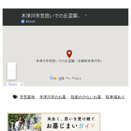
市営墓地
,
木津川市のお墓
,
段差の少ないお墓
,
駐車場あり