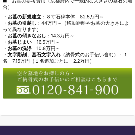
■ お墓の参考費用（京都府内で一般的な大きさの墓石の場
合）
・
お墓の新規建立
：８寸石碑本体 82.5万円～
・
お墓の引越し
：44万円～（移動距離やお墓の大きさによ
って異なります）
・
お墓の傾きなおし
：14.3万円～
・
お墓じまい
：16.5万円～
・
お墓の洗浄
：10.8万円～
・
文字彫刻、墓石文字入れ
（納骨式のお手伝い含む）：１
名 7.15万円（１名追加ごとに 2.2万円）