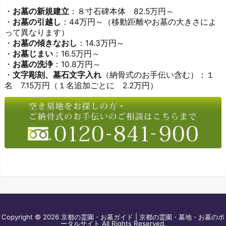
・
お墓の新規建立
：８寸石碑本体 82.5万円～
・
お墓の引越し
：44万円～（移動距離やお墓の大きさによ
って異なります）
・
お墓の傾きなおし
：14.3万円～
・
お墓じまい
：16.5万円～
・
お墓の洗浄
：10.8万円～
・
文字彫刻、墓石文字入れ
（納骨式のお手伝い含む）：１
名 7.15万円（１名追加ごとに 2.2万円）
Copyright ©
2026
京都の霊園・お墓ガイド | 京都の霊園・墓地・お墓のポ
ータルサイト
All Rights Reserved.