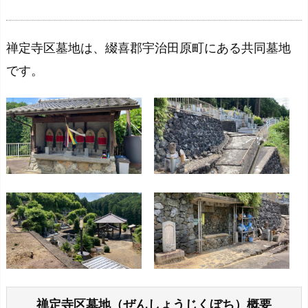
禅定寺区墓地は、綴喜郡宇治田原町にある共同墓地
です。
禅定寺区墓地（ぜんしょうじくぼち）概要